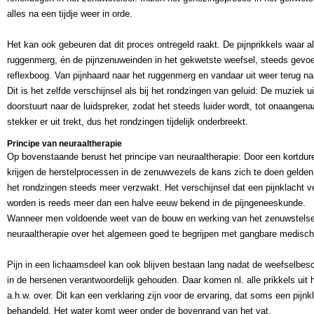
alles na een tijdje weer in orde.
Het kan ook gebeuren dat dit proces ontregeld raakt. De pijnprikkels waar a
ruggenmerg, én de pijnzenuweinden in het gekwetste weefsel, steeds gevoel
reflexboog. Van pijnhaard naar het ruggenmerg en vandaar uit weer terug naa
Dit is het zelfde verschijnsel als bij het rondzingen van geluid: De muziek u
doorstuurt naar de luidspreker, zodat het steeds luider wordt, tot onaangena
stekker er uit trekt, dus het rondzingen tijdelijk onderbreekt.
Principe van neuraaltherapie
Op bovenstaande berust het principe van neuraaltherapie: Door een kortduren
krijgen de herstelprocessen in de zenuwvezels de kans zich te doen gelden. 
het rondzingen steeds meer verzwakt. Het verschijnsel dat een pijnklacht v
worden is reeds meer dan een halve eeuw bekend in de pijngeneeskunde.
Wanneer men voldoende weet van de bouw en werking van het zenuwstelsel 
neuraaltherapie over het algemeen goed te begrijpen met gangbare medisch
Pijn in een lichaamsdeel kan ook blijven bestaan lang nadat de weefselbe
in de hersenen verantwoordelijk gehouden. Daar komen nl. alle prikkels uit 
a.h.w. over. Dit kan een verklaring zijn voor de ervaring, dat soms een pijnkl
behandeld. Het water komt weer onder de bovenrand van het vat.