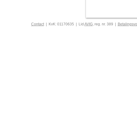
Contact
| KvK: 01170635 | Lid
AVIG
, reg. nr. 389 |
Betalingsv