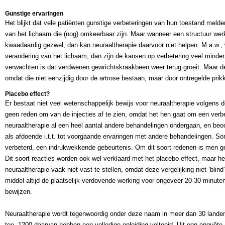
Gunstige ervaringen
Het blijkt dat vele patiënten gunstige verbeteringen van hun toestand melde
van het lichaam die (nog) omkeerbaar zijn. Maar wanneer een structuur wer
kwaadaardig gezwel, dan kan neuraaltherapie daarvoor niet helpen. M.a.w.
verandering van het lichaam, dan zijn de kansen op verbetering veel minder g
verwachten is dat verdwenen gewrichtskraakbeen weer terug groeit. Maar de
omdat die niet eenzijdig door de artrose bestaan, maar door ontregelde prik
Placebo effect?
Er bestaat niet veel wetenschappelijk bewijs voor neuraaltherapie volgens 
geen reden om van de injecties af te zien, omdat het hen gaat om een verb
neuraaltherapie al een heel aantal andere behandelingen ondergaan, en beoor
als afdoende i.t.t. tot voorgaande ervaringen met andere behandelingen. Som
verbeterd, een indrukwekkende gebeurtenis. Om dit soort redenen is men gen
Dit soort reacties worden ook wel verklaard met het placebo effect, maar het
neuraaltherapie vaak niet vast te stellen, omdat deze vergelijking niet ‘blin
middel altijd de plaatselijk verdovende werking voor ongeveer 20-30 minute
bewijzen.
Neuraaltherapie wordt tegenwoordig onder deze naam in meer dan 30 landen
toe. 1200 daarvan hebben een volledige opleiding voltooid. Uit een enquête (